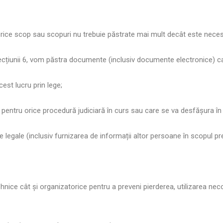
orice scop sau scopuri nu trebuie păstrate mai mult decât este neces
 secțiunii 6, vom păstra documente (inclusiv documente electronice) c
est lucru prin lege;
entru orice procedură judiciară în curs sau care se va desfășura în vi
le legale (inclusiv furnizarea de informații altor persoane în scopul prev
ehnice cât și organizatorice pentru a preveni pierderea, utilizarea n