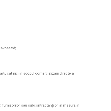
eavoastră;
, cât nici în scopul comercializării directe a
or, furnizorilor sau subcontractanților, în măsura în