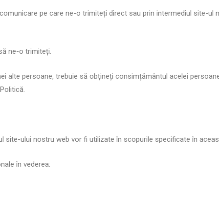
e comunicare pe care ne-o trimiteți direct sau prin intermediul site-ul
să ne-o trimiteți.
unei alte persoane, trebuie să obțineți consimțământul acelei persoane
olitică.
 site-ului nostru web vor fi utilizate în scopurile specificate în aceas
nale în vederea: