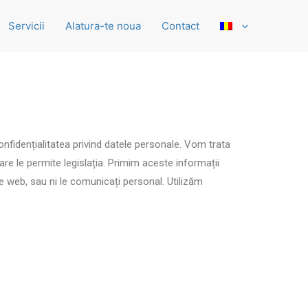
Servicii
Alatura-te noua
Contact
onfidențialitatea privind datele personale. Vom trata
re le permite legislația. Primim aceste informații
te web, sau ni le comunicați personal. Utilizăm