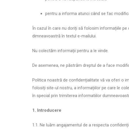
pentru a informa atunci când se fac modificăr
În cazul în care nu doriți să folosim informațiile pe 
dimneavoastră în textul e-mailului.
Nu colectăm informații pentru a le vinde.
De asemenea, ne păstrăm dreptul de a face modificăr
Politica noastră de confidențialitate vă va oferi 
folosiți site-ul nostru, a informațiilor pe care le co
în special prin trimiterea informatiilor dumneavoast
1. Introducere
1.1. Ne luăm angajamentul de a respecta confidenția