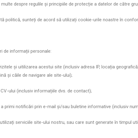
multe despre regulile și principiile de protecție a datelor de către 
 politică, sunteți de acord să utilizați cookie-urile noastre în confor
ri de informații personale:
itele și uitilizarea acestui site (inclusiv adresa IP, locația geografic
ină și căile de navigare ale site-ului);
a CV-ului (inclusiv informațiile dvs. de contact);
de a primi notificări prin e-mail și/sau buletine informative (inclusiv nu
utilizați serviciile site-ului nostru, sau care sunt generate în timpul ut