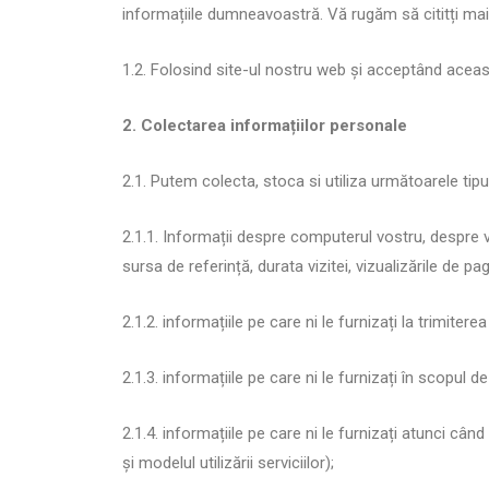
informațiile dumneavoastră. Vă rugăm să cititți mai 
1.2. Folosind site-ul nostru web și acceptând această
2. Colectarea informațiilor personale
2.1. Putem colecta, stoca si utiliza următoarele tipu
2.1.1. Informații despre computerul vostru, despre viz
sursa de referință, durata vizitei, vizualizările de pag
2.1.2. informațiile pe care ni le furnizați la trimitere
2.1.3. informațiile pe care ni le furnizați în scopul 
2.1.4. informațiile pe care ni le furnizați atunci când 
și modelul utilizării serviciilor);