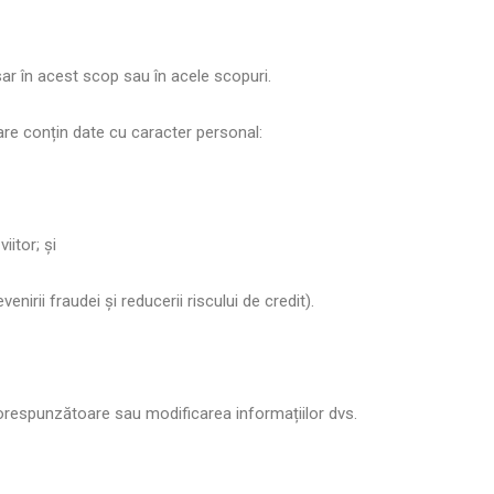
ar în acest scop sau în acele scopuri.
are conțin date cu caracter personal:
itor; și
enirii fraudei și reducerii riscului de credit).
ecorespunzătoare sau modificarea informațiilor dvs.