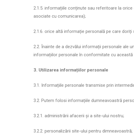
2.1.5. informațiile conținute sau referitoare la oric
asociate cu comunicarea);
2.1.6. orice altă informație personală pe care doriți 
2.2. Înainte de a dezvălui informații personale ale 
informațiilor personale în conformitate cu această P
3. Utilizarea informațiilor personale
3.1. Informațiile personale transmise prin intermediul
3.2. Putem folosi informațiile dumneavoastră perso
3.2.1. administrării afacerii și a site-ului nostru;
3.2.2. personalizării site-ului pentru dimneavoastră;