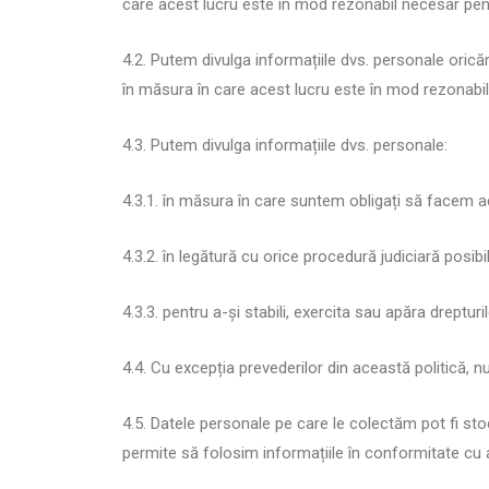
care acest lucru este în mod rezonabil necesar pentr
4.2. Putem divulga informațiile dvs. personale orică
în măsura în care acest lucru este în mod rezonabil 
4.3. Putem divulga informațiile dvs. personale:
4.3.1. în măsura în care suntem obligați să facem ac
4.3.2. în legătură cu orice procedură judiciară posib
4.3.3. pentru a-și stabili, exercita sau apăra drepturi
4.4. Cu excepția prevederilor din această politică, nu
4.5. Datele personale pe care le colectăm pot fi sto
permite să folosim informațiile în conformitate cu 