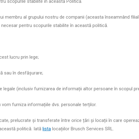
u scopurile stabilite în această Politică.
rui membru al grupului nostru de companii (aceasta înseamnând filialel
necesar pentru scopurile stabilite în această politică.
est lucru prin lege;
ilă sau în desfășurare;
le legale (inclusiv furnizarea de informații altor persoane în scopul prev
 vom furniza informațiile dvs. personale terților.
cate, prelucrate și transferate între orice țări și locații în care op
această politică. Iată
lista
locațiilor Brusch Services SRL.