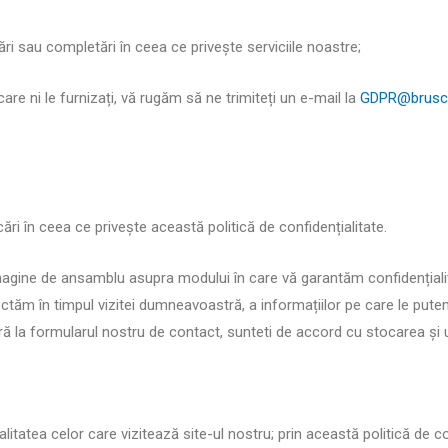
i sau completări în ceea ce privește serviciile noastre;
care ni le furnizați, vă rugăm să ne trimiteți un e-mail la
GDPR@brusc
i în ceea ce privește această politică de confidențialitate.
o imagine de ansamblu asupra modului în care vă garantăm confidenția
lectăm în timpul vizitei dumneavoastră, a informațiilor pe care le putem 
ră la formularul nostru de contact, sunteti de accord cu stocarea și u
litatea celor care vizitează site-ul nostru; prin această politică de 