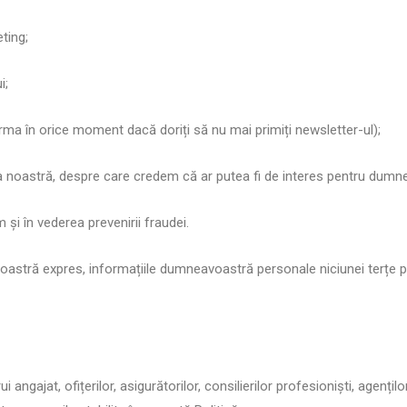
ting;
i;
nforma în orice moment dacă doriți să nu mai primiți newsletter-ul);
erea noastră, despre care credem că ar putea fi de interes pentru dumn
m și în vederea prevenirii fraudei.
tră expres, informațiile dumneavoastră personale niciunei terțe părți
 angajat, ofițerilor, asigurătorilor, consilierilor profesioniști, agențil