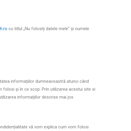
h.ro
cu titlul „Nu folosiți datele mele” și numele
litatea informațiilor dumneavoastră atunci când
folosi și în ce scop. Prin utilizarea acestui site si
tilizarea informațiilor descrise mai jos
condidențialitate vă vom explica cum vom folosi