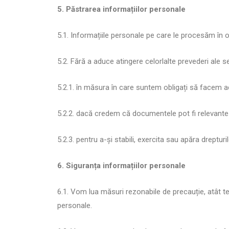
5. Păstrarea informațiilor personale
5.1. Informațiile personale pe care le procesăm în 
5.2. Fără a aduce atingere celorlalte prevederi ale
5.2.1. în măsura în care suntem obligați să facem ac
5.2.2. dacă credem că documentele pot fi relevante p
5.2.3. pentru a-și stabili, exercita sau apăra drepturi
6. Siguranța informațiilor personale
6.1. Vom lua măsuri rezonabile de precauție, atât t
personale.