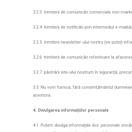
3.2.3. trimiterii de comunicări comerciale non-marke
3.2.4. trimiterii de notificări prin intermediul e-mailulu
3.2.5. trimiterii newsletter-ului nostru (ne puteți i
3.2.6. trimiterii de comunicări referitoare la afac
3.2.7. păstrării site-ului nostrum în siguranță, precu
3.3. Nu vom furniza, fără consimțământul dumneavoas
acestora.
4. Divulgarea informațiilor personale
4.1. Putem divulga informațiile dvs. personale oricărui