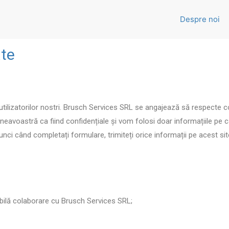
Despre noi
ate
 utilizatorilor nostri. Brusch Services SRL se angajează să respecte c
eavoastră ca fiind confidențiale și vom folosi doar informațiile pe ca
tunci când completați formulare, trimiteți orice informații pe acest si
sibilă colaborare cu Brusch Services SRL;