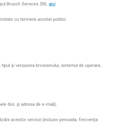
grupul Brusch Services SRL
aici
mitate cu termenii acestei politici.
ă, tipul și versiunea browserului, sistemul de operare,
mele dvs. și adresa de e-mail);
ilizării acestor servicii (inclusiv perioada, frecvența