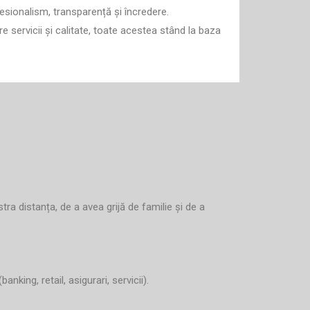
fesionalism, transparență și încredere.
servicii și calitate, toate acestea stând la baza
a distanța, de a avea grijă de familie și de a
nking, retail, asigurari, servicii).