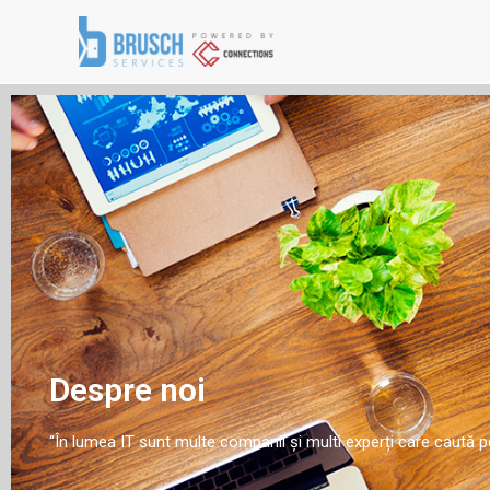
Despre noi
“În lumea IT sunt multe companii și multi experți care caută pot