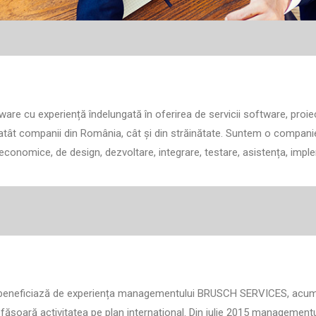
cu experiență îndelungată în oferirea de servicii software, proiecte
ă atât companii din România, cât și din străinătate. Suntem o companie
i economice, de design, dezvoltare, integrare, testare, asistența, im
ia beneficiază de experiența managementului BRUSCH SERVICES, acumu
esfășoară activitatea pe plan internațional. Din iulie 2015 management