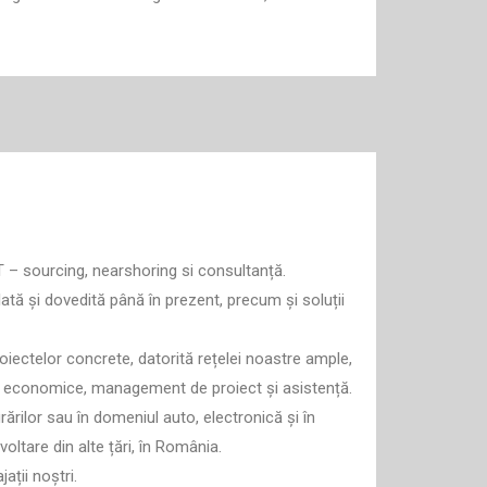
IT – sourcing, nearshoring si consultanță.
tă și dovedită până în prezent, precum și soluții
roiectelor concrete, datorită rețelei noastre ample,
ții economice, management de proiect și asistență.
rărilor sau în domeniul auto, electronică și în
oltare din alte țări, în România.
jații noștri.