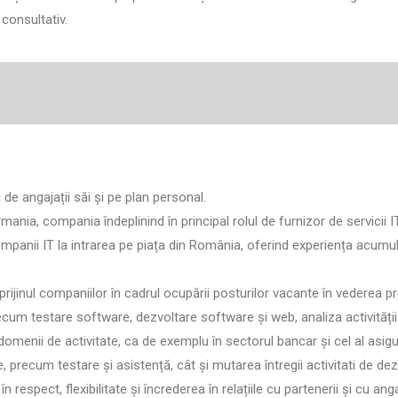
consultativ.
e angajații săi și pe plan personal.
ania, compania îndeplinind în principal rolul de furnizor de servicii 
anii IT la intrarea pe piața din România, oferind experiența acumula
prijinul companiilor în cadrul ocupării posturilor vacante în vederea p
recum testare software, dezvoltare software și web, analiza activită
domenii de activitate, ca de exemplu în sectorul bancar și cel al asigu
 precum testare și asistență, cât și mutarea întregii activitati de dezv
 respect, flexibilitate și încrederea în relațiile cu partenerii și cu anga