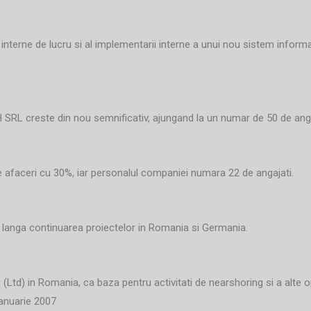
r interne de lucru si al implementarii interne a unui nou sistem info
SRL creste din nou semnificativ, ajungand la un numar de 50 de angaj
afaceri cu 30%, iar personalul companiei numara 22 de angajati.
e langa continuarea proiectelor in Romania si Germania.
td) in Romania, ca baza pentru activitati de nearshoring si a alte op
ianuarie 2007