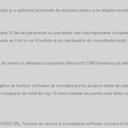
ări și a optimizat procesele de recrutare pentru a ne adapta nevoilor
rie 10 ani de parteneriat cu una dintre cele mai importante companii
ii, au fost si vor fi testate si pe mai departe de consultantii nostri, 
ul de servicii si debuteaza ca partner Microsoft CRM Dynamics pe pi
nea de furnizor software de incredere pentru jucatorii cheie din piata
companie de retial din top 10 nivel mondial sau pentru unul dintre cei 
CES SRL, furnizor de servicii si consultanta software cu baza in R