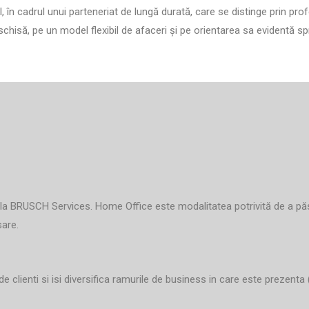
în cadrul unui parteneriat de lungă durată, care se distinge prin pro
ă, pe un model flexibil de afaceri și pe orientarea sa evidentă spre 
a BRUSCH Services. Home Office este modalitatea potrivită de a păstr
sare.
lienti si isi diversifica ramurile de business in care este prezenta (ba