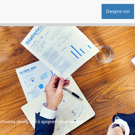
Despre noi
rivirea ideală. Noi îi sprijinim pe amândoi!”