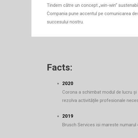
Tindem către un concept „win-win“ sustenabil, 
Compania pune accentul pe comunicarea deschis
succesului nostru.
Facts:
2020
Corona a schimbat modul de lucru și l
rezolva activitățile profesionale nece
2019
Brusch Services isi mareste numarul de c